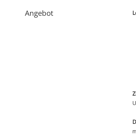
Angebot
L
Z
U
D
m