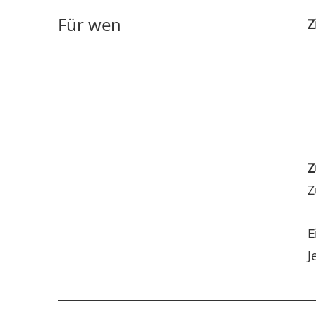
Für wen
Z
Z
Z
E
J