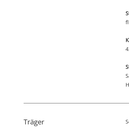
S
f
K
4
S
S
H
Träger
S