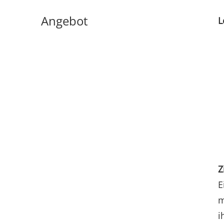
Angebot
L
Z
E
m
i