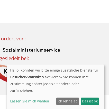
fördert von:
gesiedelt bei:
Hallo! Könnten wir bitte einige zusätzliche Dienste für
Besucher-Statistiken
aktivieren? Sie können Ihre
Zustimmung später jederzeit ändern oder
zurückziehen.
Barrierefreiheit
Datenschutz
Impressum
Lassen Sie mich wählen
Ich lehne ab
Das ist ok