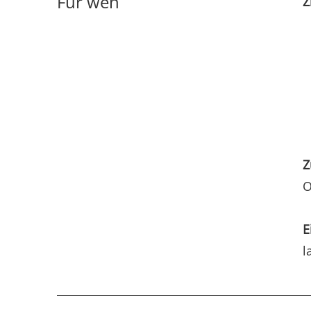
Für wen
Z
Z
O
E
l